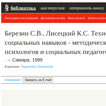
§
библиотека
–
мастерская
–
отправить книгу
Последние поступления
Доступные on-line
Весь каталог
Купить в my-s
Березин С.В., Лисецкий К.С. Тех
социальных навыков - методическ
психологов и социальных педаго
. -- Самара, 1999
В каталоге:
Педагогика
,
Психология
Оглавление