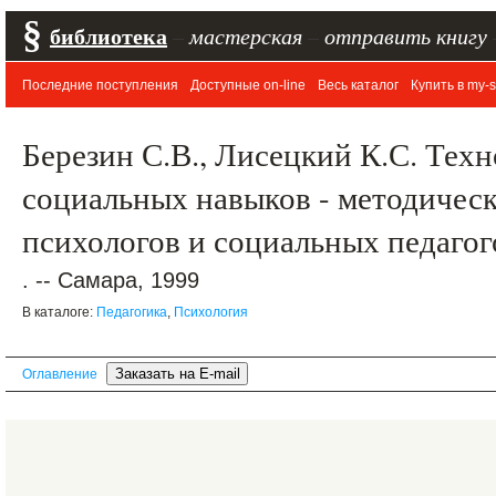
§
библиотека
–
мастерская
–
отправить книгу
Последние поступления
Доступные on-line
Весь каталог
Купить в my-s
Березин С.В., Лисецкий К.С. Тех
социальных навыков - методическ
психологов и социальных педаго
. -- Самара, 1999
В каталоге:
Педагогика
,
Психология
Оглавление