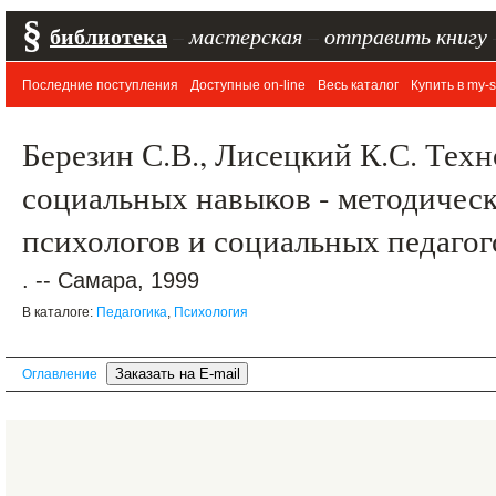
§
библиотека
–
мастерская
–
отправить книгу
Последние поступления
Доступные on-line
Весь каталог
Купить в my-s
Березин С.В., Лисецкий К.С. Тех
социальных навыков - методическ
психологов и социальных педаго
. -- Самара, 1999
В каталоге:
Педагогика
,
Психология
Оглавление