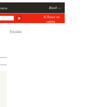
Вход —
такты
Я.Поиск по
сайту
Реклама