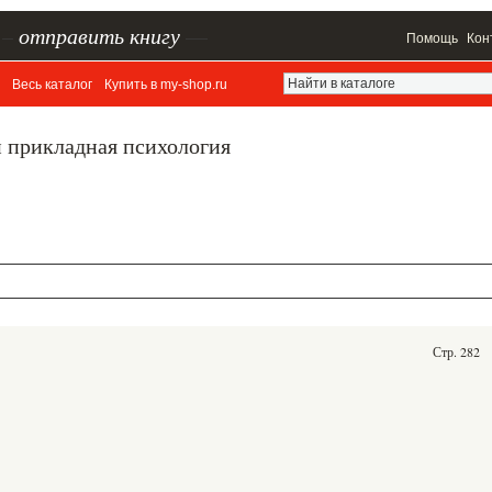
–
отправить книгу
—
Помощь
Кон
Весь каталог
Купить в my-shop.ru
и прикладная психология
Стр. 282