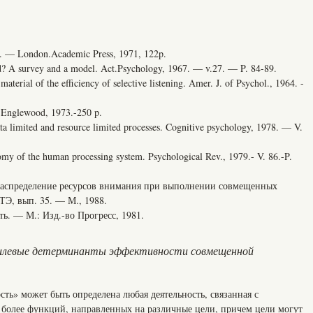
ss. — London.Academic Press, 1971, 122p.
d? A survey and a model. Act.Psychology, 1967. — v.27. — P. 84-89.
aterial of the efficiency of selective listening. Amer. J. of Psychol., 1964. -
. Englewood, 1973.-250 p.
limited and resource limited processes. Cognitive psychology, 1978. — V.
y of the human processing system. Psychological Rev., 1979.- V. 86.-P.
Распределение ресурсов внимания при выполнении совмещенных
Э, вып. 35. — М., 1988.
ть. — М.: Изд.-во Прогресс, 1981.
илевые детерминанты эффективности совмещенной
ть» может быть определена любая деятельность, связанная с
более функций, направленных на различные цели, причем цели могут