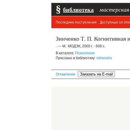
§
библиотека
–
мастерская
Последние поступления
Доступные on-line
Зинченко Т. П. Когнитивная 
. –– М.: МОДЭК, 2000 г. - 608 с.
В каталоге:
Психология
Прислано в библиотеку:
mihendrix
Оглавление