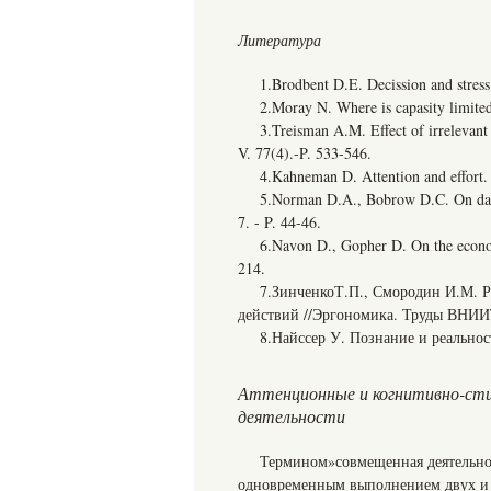
Литература
1.Brodbent D.E. Decission and stre
2.Moray N. Where is capasity limite
3.Treisman A.M. Effect of irrelevant m
V. 77(4).-P. 533-546.
4.Kahneman D. Attention and effort
5.Norman D.A., Bobrow D.C. On data 
7. - P. 44-46.
6.Navon D., Gopher D. On the econom
214.
7.ЗинченкоТ.П., Смородин И.М. 
действий //Эргономика. Труды ВНИИТ
8.Найссер У. Познание и реальнос
Аттенционные и когнитивно-ст
деятельности
Термином»совмещенная деятельнос
одновременным выполнением двух и 