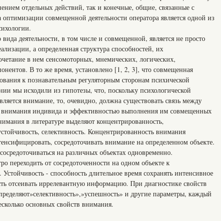
нением отдельных действий, так и конечные, общие, связанные с
 оптимизации совмещенной деятельности оператора является одной из
сихологии.
вида деятельности, в том числе и совмещенной, является не просто
еализации, а определенная структура способностей, их
очетание в нем сенсомоторных, мнемических, логических,
нентов. В то же время, установлено [1, 2, 3], что совмещенная
ебования к познавательным регуляторным сторонам психической
нии мы исходили из гипотезы, что, поскольку психологической
ляется внимание, то, очевидно, должна существовать связь между
в внимания индивида и эффективностью выполнения им совмещенных
внимания в литературе выделяют концентрированность,
устойчивость, селективность. Концентрированность внимания
тенсифицировать, сосредоточивать внимание на определенном объекте.
 сосредоточиваться на различных объектах одновременно.
ро переходить от сосредоточенности на одном объекте к
. Устойчивость - способность длительное время сохранять интенсивное
сть отсеивать иррелевантную информацию. При диагностике свойств
пределяют»селективность»,»успешность» и другие параметры, каждый
есколько основных свойств внимания.