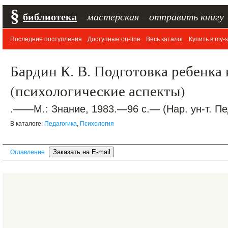
§
библиотека
–
мастерская
–
отправить книгу
Последние поступления
Доступные on-line
Весь каталог
Купить в my-s
Бардин К. В. Подготовка ребенка 
(психологические аспекты)
.——М.: Знание, 1983.—96 с.— (Нар. ун-т. Пе
В каталоге:
Педагогика
,
Психология
Оглавление