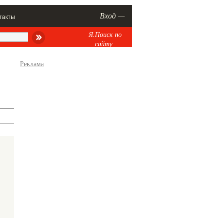
Вход —
такты
Я.Поиск по
сайту
Реклама