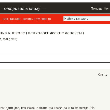
–
отправить книгу
—
Помощь
Кон
Весь каталог
Купить в my-shop.ru
енка к школе (психологические аспекты)
. фак.; № 5)
Стр. 12
о: один-два, как сказано выше, на класс, да и то не всегда. Но