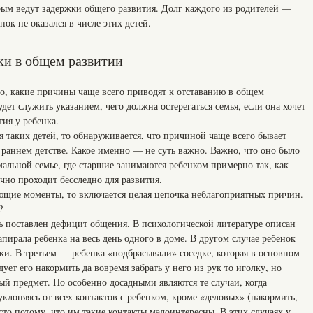
рым ведут задержки общего развития. Долг каждого из родителей —
нок не оказался в числе этих детей.
и в общем развитии
но, какие причины чаще всего приводят к отставанию в общем
дет служить указанием, чего должна остерегаться семья, если она хочет
ия у ребенка.
 таких детей, то обнаруживается, что причиной чаще всего бывает
в раннем детстве. Какое именно — не суть важно. Важно, что оно было
альной семье, где старшие занимаются ребенком примерно так, как
чно проходит бесследно для развития.
ющие моменты, то включается целая цепочка неблагоприятных причин.
?
ть поставлен дефицит общения. В психологической литературе описан
запирала ребенка на весь день одного в доме. В другом случае ребенок
ки. В третьем — ребенка «подбрасывали» соседке, которая в основном
дует его накормить да вовремя забрать у него из рук то иголку, но
й предмет. Но особенно досадными являются те случаи, когда
клоняясь от всех контактов с ребенком, кроме «деловых» (накормить,
росто потому, что им такие контакты малоинтересны. В этих случаях у