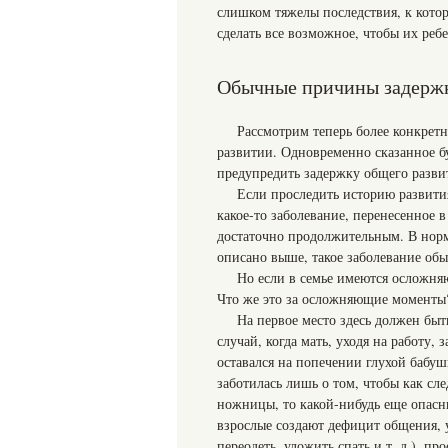
слишком тяжелы последствия, к кото
сделать все возможное, чтобы их ребе
Обычные причины задержк
Рассмотрим теперь более конкрет
развитии. Одновременно сказанное бу
предупредить задержку общего развит
Если проследить историю развития
какое-то заболевание, перенесенное 
достаточно продолжительным. В норм
описано выше, такое заболевание обы
Но если в семье имеются осложня
Что же это за осложняющие моменты
На первое место здесь должен бы
случай, когда мать, уходя на работу, 
оставался на попечении глухой бабуш
заботилась лишь о том, чтобы как сле
ножницы, то какой-нибудь еще опасны
взрослые создают дефицит общения, у
переодеть, уложить спать и т. д.), п