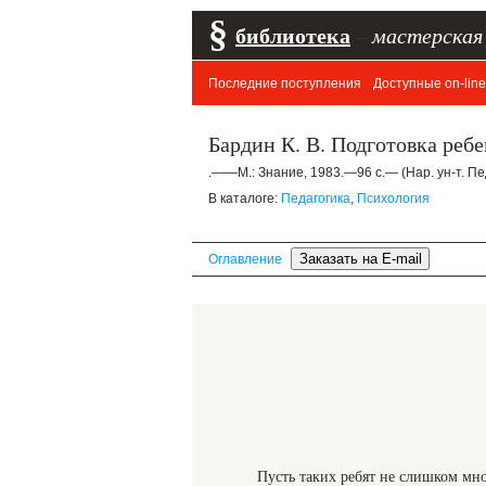
§
библиотека
–
мастерская
Последние поступления
Доступные on-line
Бардин К. В. Подготовка реб
.——М.: Знание, 1983.—96 с.— (Нар. ун-т. Пед
В каталоге:
Педагогика
,
Психология
Оглавление
Пусть таких ребят не слишком мног