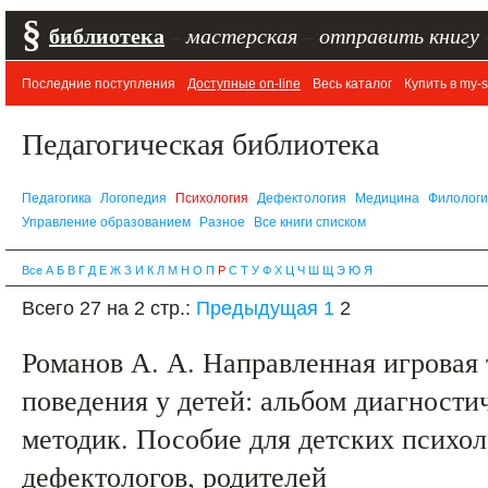
§
библиотека
–
мастерская
–
отправить книгу
Последние поступления
Доступные on-line
Весь каталог
Купить в my-s
Педагогическая библиотека
Педагогика
Логопедия
Психология
Дефектология
Медицина
Филолог
Управление образованием
Разное
Все книги списком
Все
А
Б
В
Г
Д
Е
Ж
З
И
К
Л
М
Н
О
П
Р
С
Т
У
Ф
Х
Ц
Ч
Ш
Щ
Э
Ю
Я
Всего 27 на 2 стр.:
Предыдущая
1
2
Романов А. А. Направленная игровая 
поведения у детей: альбом диагност
методик. Пособие для детских психоло
дефектологов, родителей