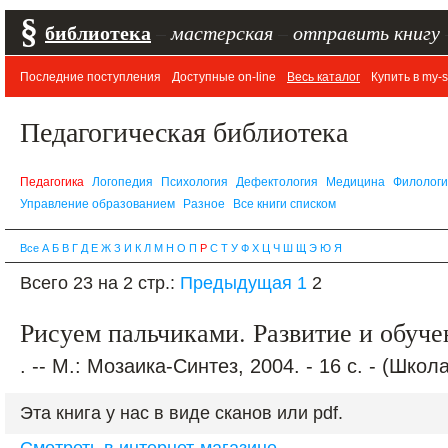
§
библиотека
–
мастерская
–
отправить книгу
Последние поступления
Доступные on-line
Весь каталог
Купить в my-s
Педагогическая библиотека
Педагогика
Логопедия
Психология
Дефектология
Медицина
Филолог
Управление образованием
Разное
Все книги списком
Все
А
Б
В
Г
Д
Е
Ж
З
И
К
Л
М
Н
О
П
Р
С
Т
У
Ф
Х
Ц
Ч
Ш
Щ
Э
Ю
Я
Всего 23 на 2 стр.:
Предыдущая
1
2
Рисуем пальчиками. Развитие и обучен
. -- М.: Мозаика-Синтез, 2004. - 16 с. - (Шко
Эта книга у нас в виде сканов или pdf.