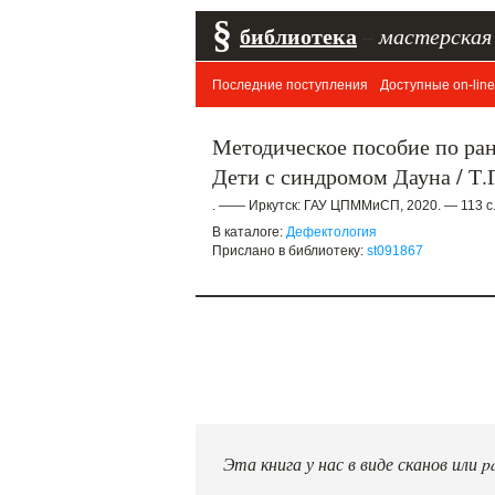
§
библиотека
–
мастерская
Последние поступления
Доступные on-line
Методическое пособие по ран
Дети с синдромом Дауна / Т.
. —— Иркутск: ГАУ ЦПММиСП, 2020. — 113 с
В каталоге:
Дефектология
Прислано в библиотеку:
st091867
Эта книга у нас в виде сканов или pd