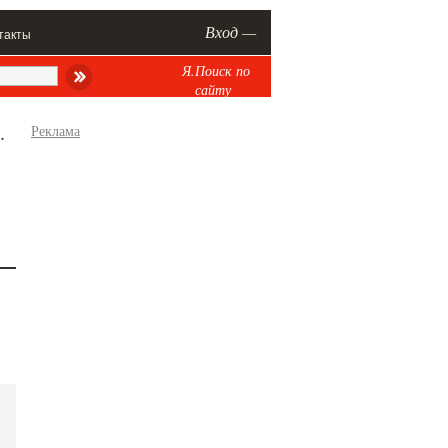
Вход —
такты
Я.Поиск по
сайту
.
Реклама