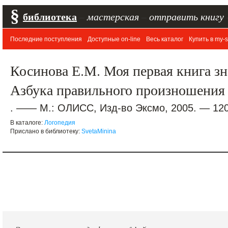
§
библиотека
–
мастерская
–
отправить книгу
Последние поступления
Доступные on-line
Весь каталог
Купить в my-s
Косинова Е.М. Моя первая книга зна
Азбука правильного произношения 
. —— М.: ОЛИСС, Изд-во Эксмо, 2005. — 120 
В каталоге:
Логопедия
Прислано в библиотеку:
SvetaMinina