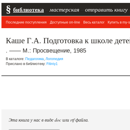
§
библиотека
–
мастерская
–
отправить книгу
Последние поступления
Доступные on-line
Весь каталог
Купить в my-s
Каше Г.А. Подготовка к школе дет
. —— М.: Просвещение, 1985
В каталоге:
Педагогика
,
Логопедия
Прислано в библиотеку:
Fitiniy1
Эта книга у нас в виде doc или rtf файла.