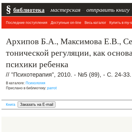
§
библиотека
–
мастерская
–
отправить книгу
Последние поступления
Доступные on-line
Весь каталог
Купить в my-s
Архипов Б.А., Максимова Е.В., С
тонической регуляции, как осно
психики ребенка
// "Психотерапия", 2010. - №5 (89), - С. 24-33.
В каталоге:
Психология
Прислано в библиотеку:
parrot
Книга