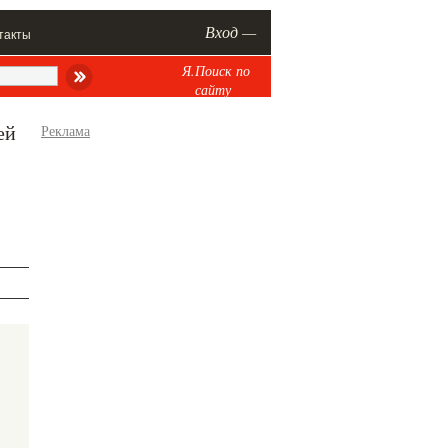
Вход —
такты
Я.Поиск по
сайту
ей
Реклама