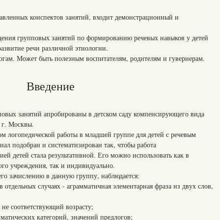
тавленных конспектов занятий, входит демонстрационный и
дения групповых занятий по формированию речевых навыков у детей
развитие речи различной этиологии.
огам. Может быть полезным воспитателям, родителям и гувернерам.
Введение
повых занятий апробированы в детском саду компенсирующего вида
 г. Москвы.
ом логопедической работы в младшей группе для детей с речевым
иал подобран и систематизирован так, чтобы работа
ией детей стала результативной. Его можно использовать как в
ого учреждения, так и индивидуально.
его зачислению в данную группу, наблюдается:
тдельных случаях - аграмматичная элементарная фраза из двух слов,
е соответствующий возрасту;
тических категорий, значений предлогов;