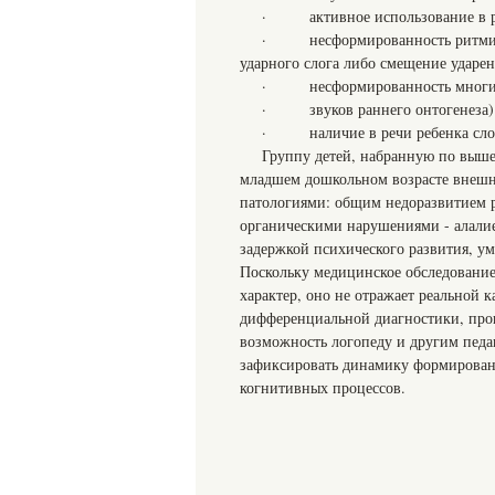
· активное использование в р
· несформированность ритмическ
ударного слога либо смещение ударен
· несформированность многих а
· звуков раннего онтогенеза)
· наличие в речи ребенка слов
Группу детей, набранную по выше
младшем дошкольном возрасте внешне
патологиями: общим недоразвитием р
органическими нарушениями - алалией
задержкой психического развития, у
Поскольку медицинское обследование
характер, оно не отражает реальной 
дифференциальной диагностики, пров
возможность логопеду и другим педа
зафиксировать динамику формировани
когнитивных процессов.