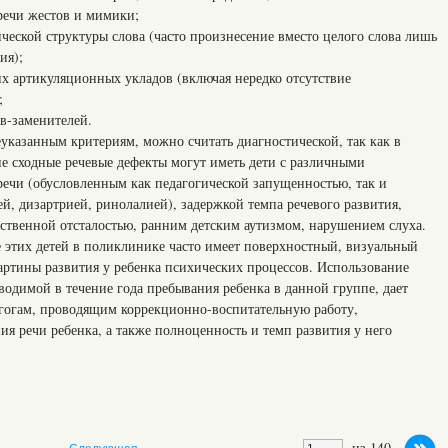
ечи жестов и мимики;
ой структуры слова (часто произнесение вместо целого слова лишь
ия);
ртикуляционных укладов (включая нередко отсутствие
;
-заменителей.
указанным критериям, можно считать диагностической, так как в
 сходные речевые дефекты могут иметь дети с различными
ечи (обусловленным как педагогической запущенностью, так и
, дизартрией, ринолалией), задержкой темпа речевого развития,
мственной отсталостью, ранним детским аутизмом, нарушением слуха.
 этих детей в поликлинике часто имеет поверхностный, визуальный
картины развития у ребенка психических процессов. Использование
одимой в течение года пребывания ребенка в данной группе, дает
гогам, проводящим коррекционно-воспитательную работу,
я речи ребенка, а также полноценность и темп развития у него
из 140