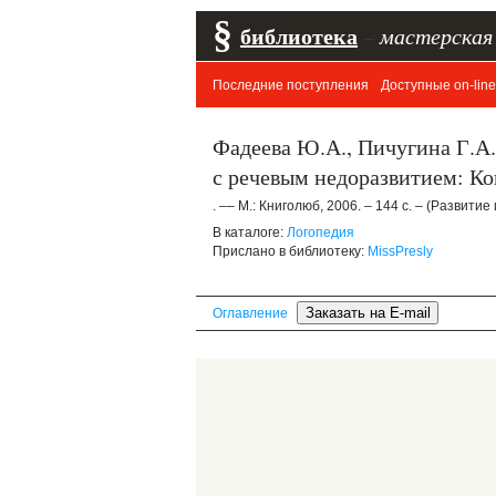
§
библиотека
–
мастерская
Последние поступления
Доступные on-line
Фадеева Ю.А., Пичугина Г.А.
с речевым недоразвитием: К
. –– М.: Книголюб, 2006. – 144 с. – (Развитие
В каталоге:
Логопедия
Прислано в библиотеку:
MissPresly
Оглавление