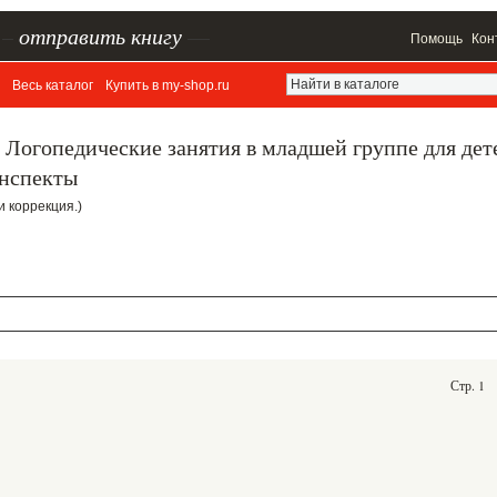
–
отправить книгу
—
Помощь
Кон
Весь каталог
Купить в my-shop.ru
 Логопедические занятия в младшей группе для дет
онспекты
 и коррекция.)
Стр. 1