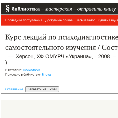
§
библиотека
–
мастерская
–
отправить книгу
Последние поступления
Доступные on-line
Весь каталог
Купить в my-s
Курс лекций по психодиагностике
самостоятельного изучения / Сост.
. –– Херсон, ХФ ОМУРЧ «Украина», - 2008.
)
В каталоге:
Психология
Прислано в библиотеку:
tinova
Оглавление