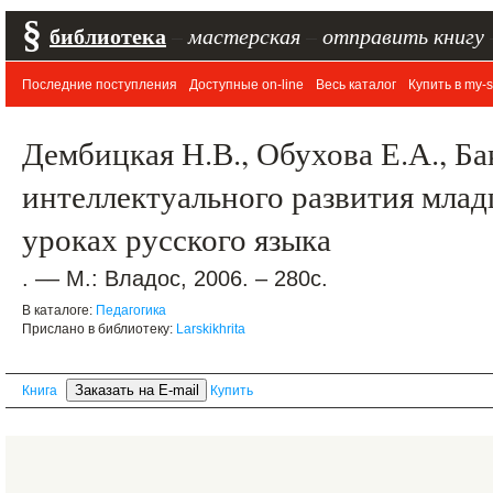
§
библиотека
–
мастерская
–
отправить книгу
Последние поступления
Доступные on-line
Весь каталог
Купить в my-s
Дембицкая Н.В., Обухова Е.А., Б
интеллектуального развития мла
уроках русского языка
. –– М.: Владос, 2006. – 280с.
В каталоге:
Педагогика
Прислано в библиотеку:
Larskikhrita
Книга
Купить