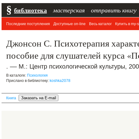
§
библиотека
–
мастерская
–
отправить книгу
Последние поступления
Доступные on-line
Весь каталог
Купить в my-s
Джонсон С. Психотерапия характ
пособие для слушателей курса «
. –– М.: Центр психологической культуры, 2001
В каталоге:
Психология
Прислано в библиотеку:
koshka2078
Книга