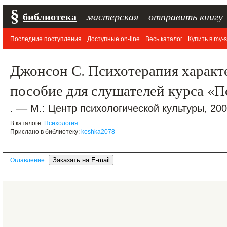
§
библиотека
–
мастерская
–
отправить книгу
Последние поступления
Доступные on-line
Весь каталог
Купить в my-s
Джонсон С. Психотерапия характ
пособие для слушателей курса «
. –– М.: Центр психологической культуры, 2001
В каталоге:
Психология
Прислано в библиотеку:
koshka2078
Оглавление