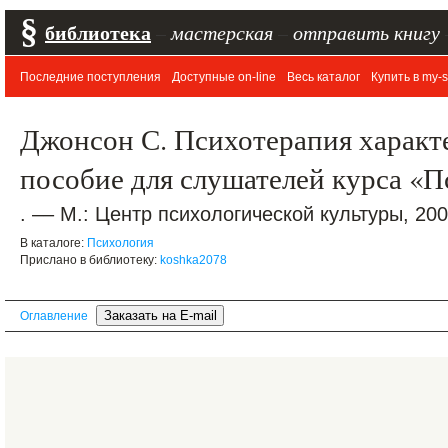
§
библиотека
–
мастерская
–
отправить книгу
Последние поступления
Доступные on-line
Весь каталог
Купить в my-s
Джонсон С. Психотерапия характ
пособие для слушателей курса «
. –– М.: Центр психологической культуры, 2001
В каталоге:
Психология
Прислано в библиотеку:
koshka2078
Оглавление