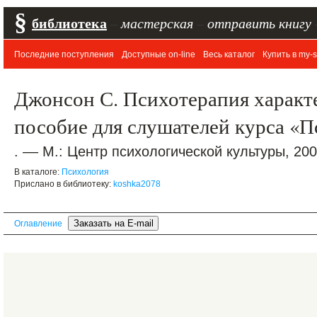
§
библиотека
–
мастерская
–
отправить книгу
Последние поступления
Доступные on-line
Весь каталог
Купить в my-s
Джонсон С. Психотерапия характ
пособие для слушателей курса «
. –– М.: Центр психологической культуры, 2001
В каталоге:
Психология
Прислано в библиотеку:
koshka2078
Оглавление