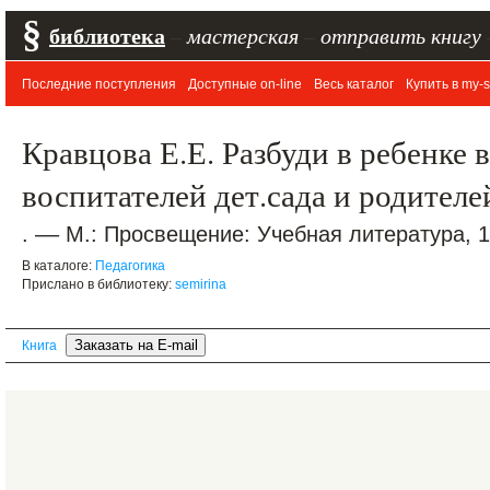
§
библиотека
–
мастерская
–
отправить книгу
Последние поступления
Доступные on-line
Весь каталог
Купить в my-s
Кравцова Е.Е. Разбуди в ребенке 
воспитателей дет.сада и родителе
. –– М.: Просвещение: Учебная литература, 19
В каталоге:
Педагогика
Прислано в библиотеку:
semirina
Книга