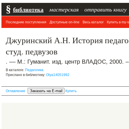
§
библиотека
–
мастерская
–
отправить книгу
Последние поступления
Доступные on-line
Весь каталог
Купить в my-s
Джуринский А.Н. История педагог
студ. педвузов
. –– М.: Гуманит. изд. центр ВЛАДОС, 2000. –
В каталоге:
Педагогика
Прислано в библиотеку:
Olya14051992
Оглавление
Купить