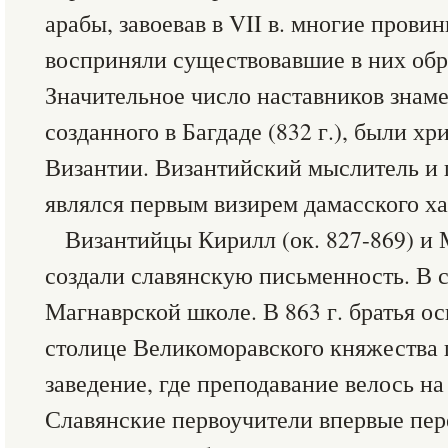
арабы, завоевав в VII в. многие прови
восприняли существовавшие в них обр
Значительное число наставников знам
созданного в Багдаде (832 г.), были х
Византии. Византийский мыслитель и
являлся первым визирем дамасского х
Византийцы Кирилл (ок. 827-869) и 
создали славянскую письменность. В с
Магнаврской школе. В 863 г. братья ос
столице Великоморавского княжества 
заведение, где преподавание велось на
Славянские первоучители впервые пере