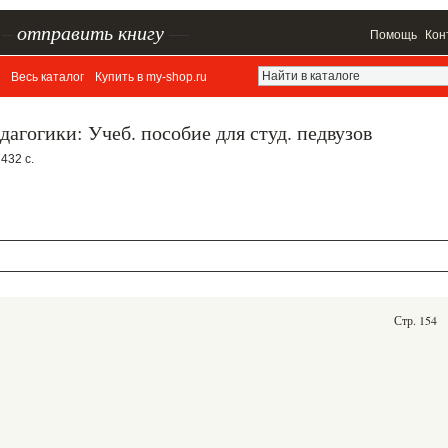
–
отправить книгу
—
Помощь
Кон
Весь каталог
Купить в my-shop.ru
агогики: Учеб. пособие для студ. педвузов
432 с.
Стр. 154