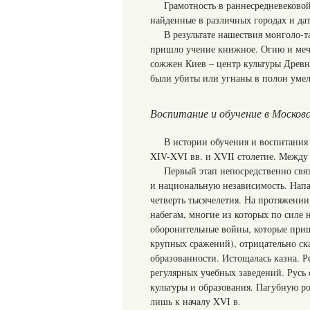
Грамотность в раннесредневековой
найденные в различных городах и дат
В результате нашествия монголо-т
пришло учение книжное. Огню и мечу
сожжен Киев – центр культуры Древн
были убиты или угнаны в полон умел
Воспитание и обучение в Московск
В истории обучения и воспитания 
XIV-XVI вв. и XVII столетие. Между 
Первый этап непосредственно связ
и национальную независимость. Напа
четверть тысячелетия. На протяжени
набегам, многие из которых по силе
оборонительные войны, которые приш
крупных сражений), отрицательно ска
образованности. Истощалась казна. Р
регулярных учебных заведений. Русь 
культуры и образования. Пагубную ро
лишь к началу XVI в.