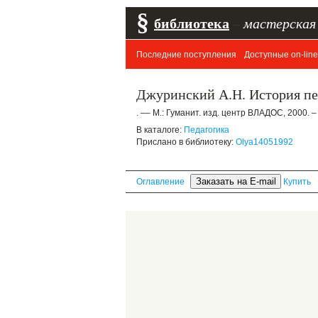
§
библиотека
–
мастерская
Последние поступления
Доступные on-line
Джуринский А.Н. История пед
. –– М.: Гуманит. изд. центр ВЛАДОС, 2000. – 
В каталоге:
Педагогика
Прислано в библиотеку:
Olya14051992
Оглавление
Купить