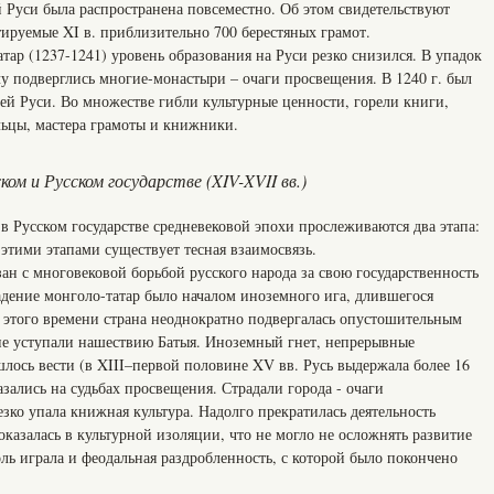
 Руси была распространена повсеместно. Об этом свидетельствуют
ируемые XI в. приблизительно 700 берестяных грамот.
атар (1237-1241) уровень образования на Руси резко снизился. В упадок
 подверглись многие-монастыри – очаги просвещения. В 1240 г. был
ей Руси. Во множестве гибли культурные ценности, горели книги,
ьцы, мастера грамоты и книжники.
ом и Русском государстве (XIV-XVII вв.)
в Русском государстве средневековой эпохи прослеживаются два этапа:
этими этапами существует тесная взаимосвязь.
ан с многовековой борьбой русского народа за свою государственность
дение монголо-татар было началом иноземного ига, длившегося
и этого времени страна неоднократно подвергалась опустошительным
 не уступали нашествию Батыя. Иноземный гнет, непрерывные
лось вести (в XIII–первой половине XV вв. Русь выдержала более 16
зались на судьбах просвещения. Страдали города - очаги
езко упала книжная культура. Надолго прекратилась деятельность
оказалась в культурной изоляции, что не могло не осложнять развитие
ль играла и феодальная раздробленность, с которой было покончено