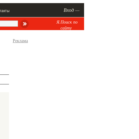
Вход —
такты
Я.Поиск по
сайту
Реклама