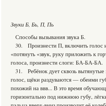
Звуки Б, Бь, П, Пь
Способы вызывания звука Б.
30. Произнести П, включить голос и
«потянуть «звук, руку приложить к гор
голоса, произнести слоги: БА-БА-БА.
31. Ребёнок дует сквозь вытянутые 
голос, щёки раздуваются — обеими гу
похожий на ввв... В это время обучаю
горизонтально под нижнюю губу, лёг
пальца вверх-вниз производит её коле