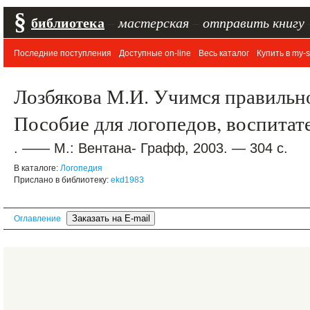
§
библиотека
–
мастерская
–
отправить книгу
Последние поступления
Доступные on-line
Весь каталог
Купить в my-s
Лозбякова М.И. Учимся правильно
Пособие для логопедов, воспитат
. —— М.: Вентана- Графф, 2003. — 304 с.
В каталоге:
Логопедия
Прислано в библиотеку:
ekd1983
Оглавление