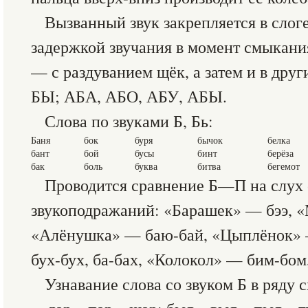
Вызванный звук закрепляется в слог
задержкой звучания в момент смыкани
— с раздуванием щёк, а затем и в друг
БЫ; АБА, АБО, АБУ, АБЫ.
Слова по звуками Б, Бь:
Баня
бок
буря
бычок
белка
бант
бой
бусы
бинт
берёза
бак
боль
буква
битва
бегемот
Проводится сравнение Б—П на слух 
звукоподражаний: «Барашек» — бээ, 
«Алёнушка» — баю-бай, «Цыплёнок» 
бух-бух, ба-бах, «Колокол» — бим-бо
Узнавание слова со звуком Б в ряд