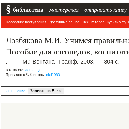
§
библиотека
–
мастерская
–
отправить книгу
Последние поступления
Доступные on-line
Весь каталог
Купить в my-s
Лозбякова М.И. Учимся правильно
Пособие для логопедов, воспитат
. —— М.: Вентана- Графф, 2003. — 304 с.
В каталоге:
Логопедия
Прислано в библиотеку:
ekd1983
Оглавление