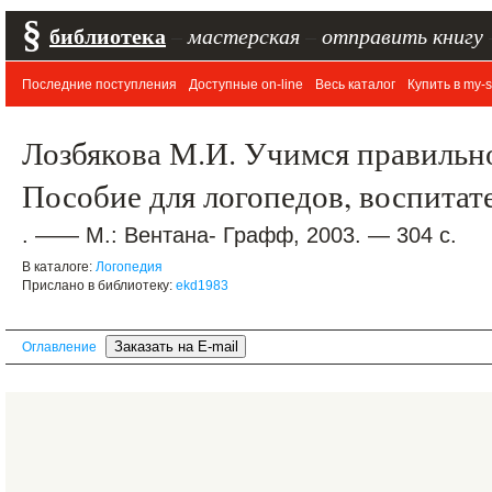
§
библиотека
–
мастерская
–
отправить книгу
Последние поступления
Доступные on-line
Весь каталог
Купить в my-s
Лозбякова М.И. Учимся правильно
Пособие для логопедов, воспитат
. —— М.: Вентана- Графф, 2003. — 304 с.
В каталоге:
Логопедия
Прислано в библиотеку:
ekd1983
Оглавление