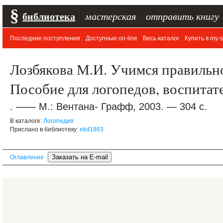
§
библиотека
–
мастерская
–
отправить книгу
Последние поступления
Доступные on-line
Весь каталог
Купить в my-s
Лозбякова М.И. Учимся правильно
Пособие для логопедов, воспитат
. —— М.: Вентана- Графф, 2003. — 304 с.
В каталоге:
Логопедия
Прислано в библиотеку:
ekd1983
Оглавление