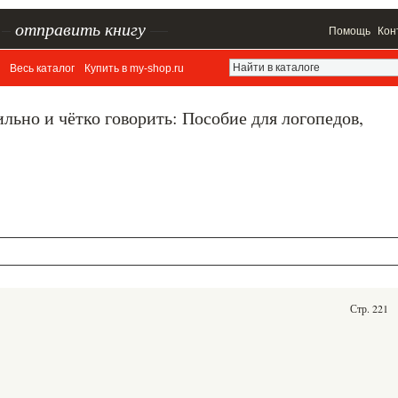
–
отправить книгу
—
Помощь
Кон
Весь каталог
Купить в my-shop.ru
льно и чётко говорить: Пособие для логопедов,
Стр. 221