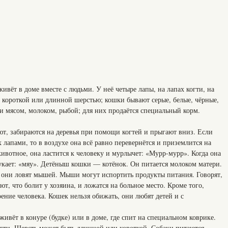
вёт в доме вместе с людьми. У неё четыре лапы, на лапах когти, на
 короткой или длинной шерстью; кошки бывают серые, белые, чёрные,
и мясом, молоком, рыбой; для них продаётся специальный корм.
ют, забираются на деревья при помощи когтей и прыгают вниз. Если
 лапами, то в воздухе она всё равно перевернётся и приземлится на
ивотное, она ластится к человеку и мурлычет: «Мурр-мурр». Когда она
яукает: «мяу». Детёныш кошки — котёнок. Он питается молоком матери.
 они ловят мышей. Мыши могут испортить продукты питания. Говорят,
т, что болит у хозяина, и ложатся на больное место. Кроме того,
ние человека. Кошек нельзя обижать, они любят детей и с
ивёт в конуре (будке) или в доме, где спит на специальном коврике.
огти. Шерсть может быть длинной или короткой. Собаки питаются