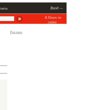
Вход —
такты
Я.Поиск по
сайту
Реклама