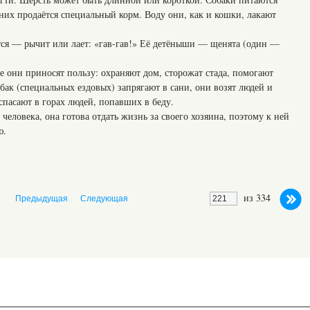
 них продаётся специальный корм. Воду они, как и кошки, лакают
ится — рычит или лает: «гав-гав!» Её детёныши — щенята (один —
 они приносят пользу: охраняют дом, сторожат стада, помогают
собак (специальных ездовых) запрягают в сани, они возят людей и
 спасают в горах людей, попавших в беду.
человека, она готова отдать жизнь за своего хозяина, поэтому к ней
ю.
из 334
Предыдущая
Следующая