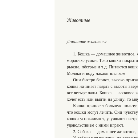
Животные
Домашние животные
1. Кошка — домашнее животное, жи
мордочке усики. Тело кошки покрыто
рыжие, пёстрые и т.д. Питаются кошк
Молоко и воду лакают язычком.
Они быстро бегают, высоко прыга
кошка начинает падать с высоты вверх
все четыре лапы. Кошка — ласковое ж
хочет есть или выйти на улицу, то м
Кошки приносят большую пользу:
что кошки могут лечить. Они чувствую
кошки успокаивают, улучшают настрое
удовольствием с ними играют.
2. Собака — домашнее животное, ж
У собаки четыре лапы, на лапах к