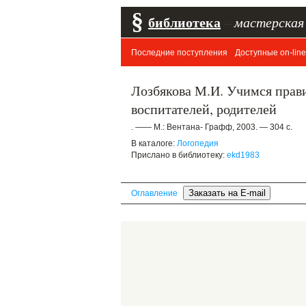
§
библиотека
–
мастерская
Последние поступления
Доступные on-line
Лозбякова М.И. Учимся прави
воспитателей, родителей
. —— М.: Вентана- Графф, 2003. — 304 с.
В каталоге:
Логопедия
Прислано в библиотеку:
ekd1983
Оглавление