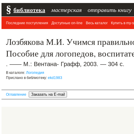
§
библиотека
–
мастерская
–
отправить книгу
Последние поступления
Доступные on-line
Весь каталог
Купить в my-s
Лозбякова М.И. Учимся правильно
Пособие для логопедов, воспитат
. —— М.: Вентана- Графф, 2003. — 304 с.
В каталоге:
Логопедия
Прислано в библиотеку:
ekd1983
Оглавление