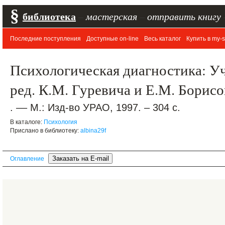
§
библиотека
–
мастерская
–
отправить книгу
Последние поступления
Доступные on-line
Весь каталог
Купить в my-s
Психологическая диагностика: Уч
ред. К.М. Гуревича и Е.М. Борис
. –– М.: Изд-во УРАО, 1997. – 304 с.
В каталоге:
Психология
Прислано в библиотеку:
albina29f
Оглавление