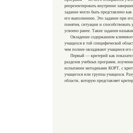
репрезентировать внутренне завершен
задание могло быть представлено как
его выполнению. Это задание при е
понятия, ситуации и способствовать
усвоено ранее. Такие задания назыв
Овладение содержанием ключевого
учащихся в той специфической област
чем полнее овладевают учащиеся его
Первый — критерий как показател
разделов учебных программ, изучени
испытании методиками КОРТ, с крите
учащегося или группы учащихся. Разу
области, которую представляет крите