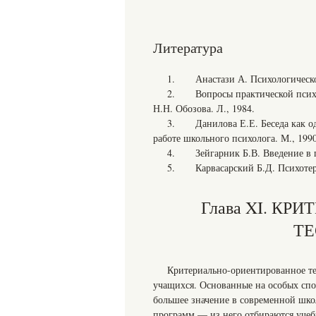
Литература
1. Анастази А. Психологическое 
2. Вопросы практической психоди
Н.Н. Обозова. Л., 1984.
3. Данилова Е.Е. Беседа как оди
работе школьного психолога. М., 1990
4. Зейгарник Б.В. Введение в п
5. Карвасарский Б.Д. Психотера
Глава XI. К
ТЕ
Критериально-ориентированное те
учащихся. Основанные на особых спо
большее значение в современной шко
программ — из него отбираются уче