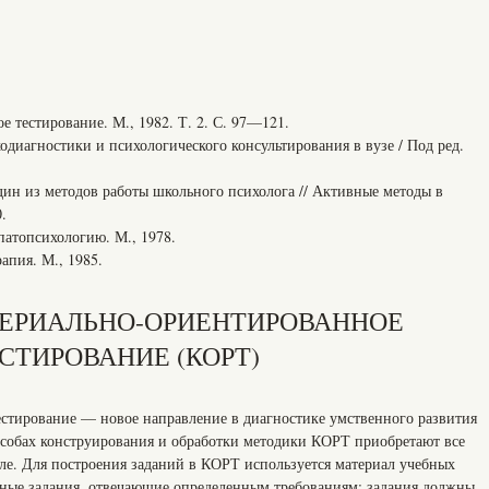
тестирование. М., 1982. Т. 2. С. 97—121.
агностики и психологического консультирования в вузе / Под ред.
н из методов работы школьного психолога // Активные методы в
.
атопсихологию. М., 1978.
пия. М., 1985.
РИТЕРИАЛЬНО-ОРИЕНТИРОВАННОЕ
СТИРОВАНИЕ (КОРТ)
стирование — новое направление в диагностике умственного развития
собах конструирования и обработки методики КОРТ приобретают все
ле. Для построения заданий в КОРТ используется материал учебных
бные задания, отвечающие определенным требованиям: задания должны