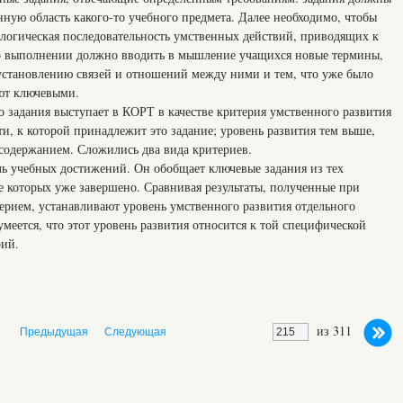
ную область какого-то учебного предмета. Далее необходимо, чтобы
 логическая последовательность умственных действий, приводящих к
го выполнении должно вводить в мышление учащихся новые термины,
 установлению связей и отношений между ними и тем, что уже было
ают ключевыми.
 задания выступает в КОРТ в качестве критерия умственного развития
и, к которой принадлежит это задание; уровень развития тем выше,
 содержанием. Сложились два вида критериев.
ь учебных достижений. Он обобщает ключевые задания из тех
е которых уже завершено. Сравнивая результаты, полученные при
рием, устанавливают уровень умственного развития отдельного
меется, что этот уровень развития относится к той специфической
рий.
из 311
Предыдущая
Следующая