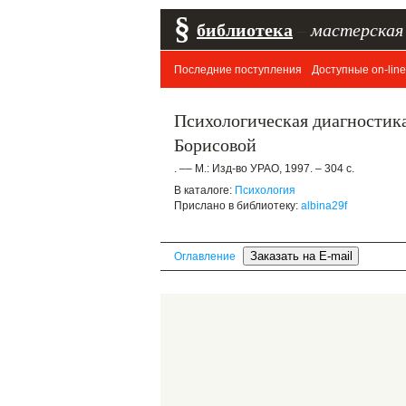
§
библиотека
–
мастерская
Последние поступления
Доступные on-line
Психологическая диагностика
Борисовой
. –– М.: Изд-во УРАО, 1997. – 304 с.
В каталоге:
Психология
Прислано в библиотеку:
albina29f
Оглавление