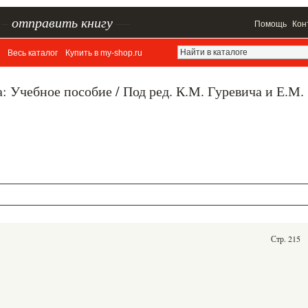
–
отправить книгу
—
Помощь
Кон
Весь каталог
Купить в my-shop.ru
: Учебное пособие / Под ред. К.М. Гуревича и Е.М.
Стр. 215