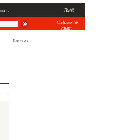
Вход —
такты
Я.Поиск по
сайту
Реклама