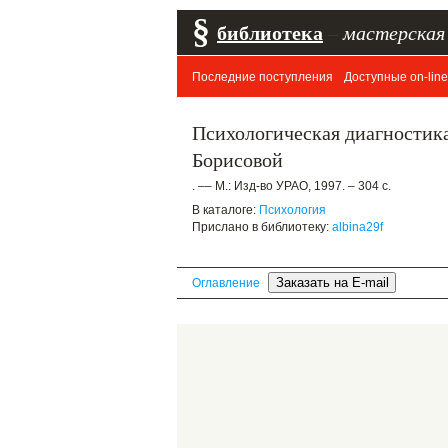
§
библиотека
–
мастерская
Последние поступления
Доступные on-line
Психологическая диагностика
Борисовой
. –– М.: Изд-во УРАО, 1997. – 304 с.
В каталоге:
Психология
Прислано в библиотеку:
albina29f
Оглавление