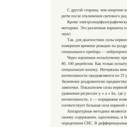
С другой стороны, чем инертнее н
ритм после отключения светового раз
Кроме электроэнцефалографическ
методики. Это различные варианты и
звук).
Так, для диагностики силы нервн
измерения времени реакции на раздр
специального прибора — нейрохроно
Через наушники испытуемому пред
80, 100 децибелов. Как только испы
специальную кнопку. Интервалы меж
интенсивности предъявляются по 25 
Звуковому раздражителю предшествуе
лампочки. Показателем силы нервной
уравнения регрессии у = а + Ьх, где
интенсивности, х — порядковые ном
соответствует большая сила нервной 
Аппаратурные методики являются
своему содержанию, однозначны, и б
определения СНС. В дифференциально