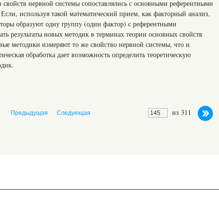
з свойств нервной системы сопоставлялись с основными референтными
 Если, используя такой математический прием, как факторный анализ,
аторы образуют одну rpyппy (один фактор) с референтными
вать результаты новых методик в терминах теории основных свойств
новые методики измеряют то же свойство нервной системы, что и
тическая обработка дает возможность определить теоретическую
одик.
из 311
Предыдущая
Следующая