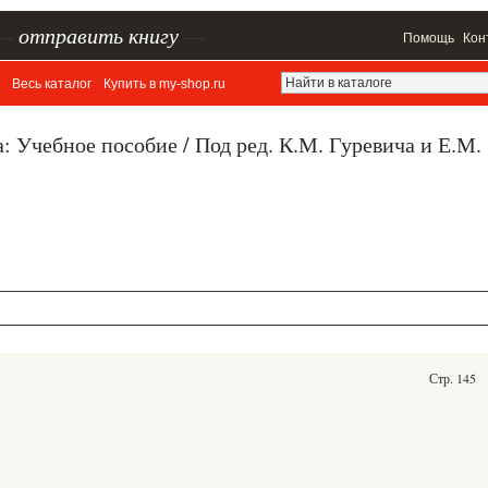
–
отправить книгу
—
Помощь
Кон
Весь каталог
Купить в my-shop.ru
: Учебное пособие / Под ред. К.М. Гуревича и Е.М.
Стр. 145