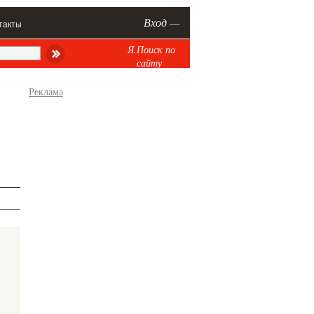
Вход —
такты
Я.Поиск по
сайту
Реклама