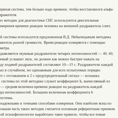
ервная система, тем больше надо времени, чтобы восстановился альфа-
дражителя.
их методик для диагностики СНС используются двигательные
змерения времени реакции человека на внешний раздражитель (свет,
ой системы используется предложенная В.Д. Небылицыным методика
ажитель разной громкости. Время реакции измеряется с помощью
метра.
ъявляются звуковые раздражители четырех интенсивностей — 40, 60,
туемый услышит звук, он должен как можно быстрее нажать на
ду подачей раздражителей составляют 10—15 с. Раздражители каждой
раз в случайном, но одинаковым для всех испытуемых порядке.
т с отставанием в 2 с предупредительный сигнал — вспышка
 системы по этой методике служит коэффициент Ь, вычисляемый из
 у — средняя величина времени реакции на раздражитель каждой
ера интенсивностей. Большим величинам коэффициента b
системы.
 надежными и точными способами измерения. Они наиболее ясны по
ольшая часть таких методик считается основным референтным приемом
й психофизиологии выработано такое правило, чтобы все новые