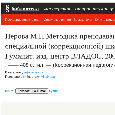
§
библиотека
–
мастерская
–
отправить книгу
Последние поступления
Доступные on-line
Весь каталог
Купить в my-s
Перова М.Н Методика преподаван
специальной (коррекционной) шко
Гуманит. изд. центр ВЛАДОС, 20
. —— 408 с.: ил. — (Коррекционная педагоги
В каталоге:
Дефектология
Прислано в библиотеку:
VikaHaba
Книга
Купить