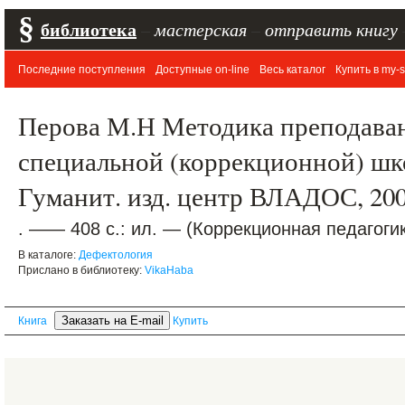
§
библиотека
–
мастерская
–
отправить книгу
Последние поступления
Доступные on-line
Весь каталог
Купить в my-s
Перова М.Н Методика преподаван
специальной (коррекционной) шко
Гуманит. изд. центр ВЛАДОС, 20
. —— 408 с.: ил. — (Коррекционная педагоги
В каталоге:
Дефектология
Прислано в библиотеку:
VikaHaba
Книга
Купить