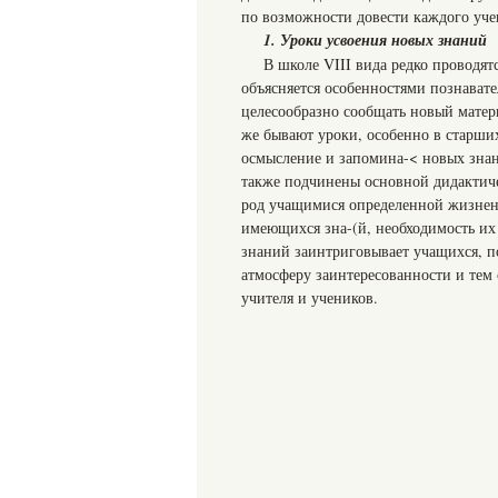
по возможности довести каждого уче
1. Уроки усвоения новых знаний
В школе VIII вида редко проводя
объясняется особенностями познават
целесообразно сообщать новый мате
же бывают уроки, особенно в старших
осмысление и запомина-< новых знани
также подчинены основной дидактиче
род учащимися определенной жизненн
имеющихся зна-(й, необходимость их
знаний заинтриговывает учащихся, п
атмосферу заинтересованности и тем
учителя и учеников.