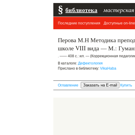
§
библиотека
–
мастерская
Последние поступления
Доступные on-line
Перова М.Н Методика препод
школе VIII вида — М.: Гуман
. —— 408 с.: ил. — (Коррекционная педагоги
В каталоге:
Дефектология
Прислано в библиотеку:
VikaHaba
Оглавление
Купить