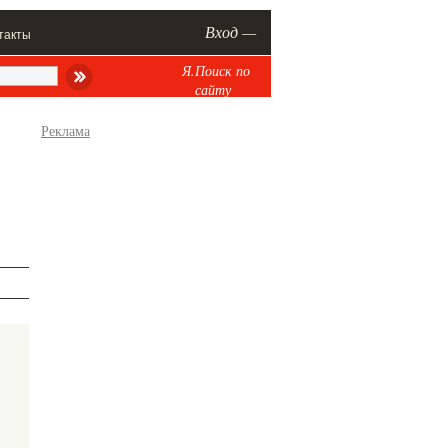
Вход —
такты
Я.Поиск по
сайту
Реклама