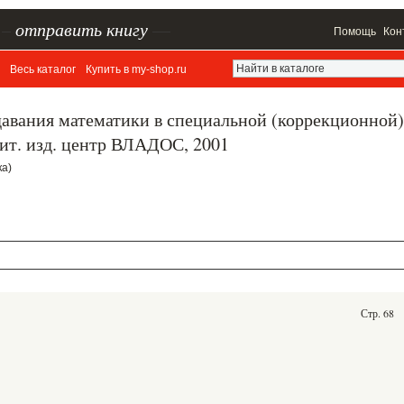
–
отправить книгу
—
Помощь
Кон
Весь каталог
Купить в my-shop.ru
авания математики в специальной (коррекционной)
ит. изд. центр ВЛАДОС, 2001
ка)
Стр. 68