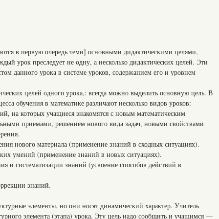
ются в первую очередь теми] основными дидактическими целями,
дый урок преследует не одну, а несколько дидактических целей. Эти
том данного урока в системе уроков, содержанием его и уровнем
ческих целей одного урока,: всегда можно выделить основную цель. В
цесса обучения в математике различают несколько видов уроков:
, на которых учащиеся знакомятся с новым математическим
льными приемами, решением нового вида задач, новыми свойствами
рения.
ия нового материала (применение знаний в сходных ситуациях).
их умений (применение знаний в новых ситуациях).
 и систематизации знаний (усвоение способов действий в
ррекции знаний.
уктурные элементы, но они носят динамический характер. Учитель
урного элемента (этапа) урока. Эту цель надо сообщить и учащимся —