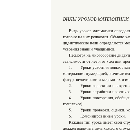
ВИЛЫ УРОКОВ МАТЕМАТИКИ
Виды уроков математики определя
которые на них решаются. Обычно каж
дидактические цели определяются мес
усвоения знаний учащимися.
Несмотря на многообразие дидакти
зависимости от нее и от \ логики про
1. Уроки усвоения новых знаний
материалом: нумерацией, вычислите
фигур, величинами и мерами их изме
2. Уроки коррекции и закреплен
3. Уроки выработки практическ
4. Уроки повторения, обобщения
комплексе).
5. Уроки проверки, оценки, ко
6. Комбинированные уроки.
Каждый тип урока имеет свои стр
должен выделить цель каждого структ