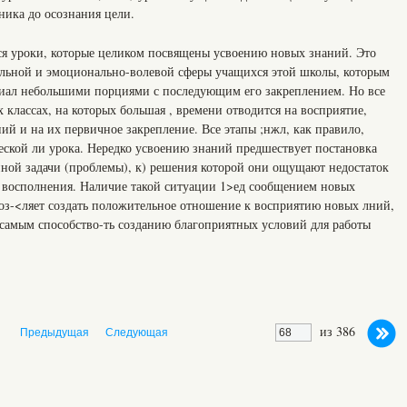
ника до осознания цели.
тся уроки, которые целиком посвящены усвоению новых знаний. Это
ельной и эмоционально-волевой сферы учащихся этой школы, которым
риал небольшими порциями с последующим его закреплением. Но все
 классах, на которых большая , времени отводится на восприятие,
й и на их первичное закрепление. Все этапы ;нжл, как правило,
ской ли урока. Нередко усвоению знаний предшествует постановка
ой задачи (проблемы), к) решения которой они ощущают недостаток
 восполнения. Наличие такой ситуации 1>ед сообщением новых
оз-<ляет создать положительное отношение к восприятию новых лний,
 самым способство-ть созданию благоприятных условий для работы
из 386
Предыдущая
Следующая