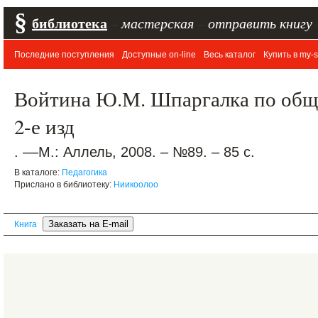
§
библиотека
–
мастерская
–
отправить книгу
Последние поступления
Доступные on-line
Весь каталог
Купить в my-s
Войтина Ю.М. Шпаргалка по общ
2-е изд
. ––М.: Аллель, 2008. – №89. – 85 с.
В каталоге:
Педагогика
Прислано в библиотеку:
Ниикоолоо
Книга