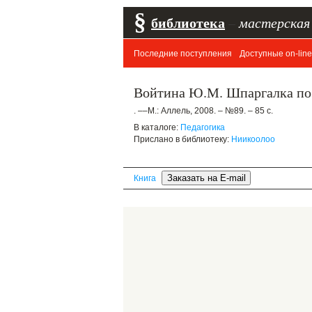
§
библиотека
–
мастерская
Последние поступления
Доступные on-line
Войтина Ю.М. Шпаргалка по 
. ––М.: Аллель, 2008. – №89. – 85 с.
В каталоге:
Педагогика
Прислано в библиотеку:
Ниикоолоо
Книга