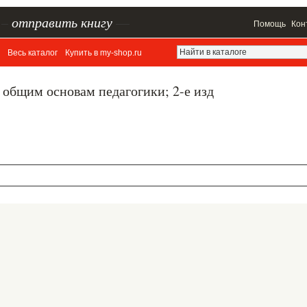
–
отправить книгу
—
Помощь
Кон
Весь каталог
Купить в my-shop.ru
общим основам педагогики; 2-е изд