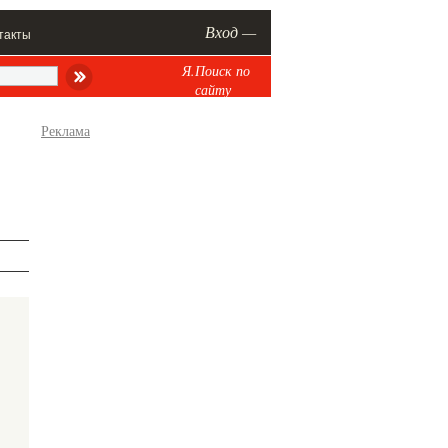
Вход —
такты
Я.Поиск по
сайту
Реклама