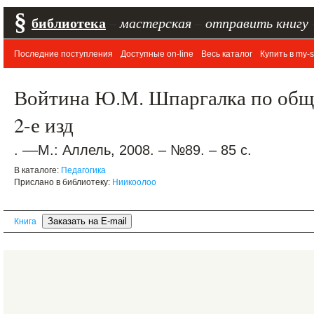
§
библиотека
–
мастерская
–
отправить книгу
Последние поступления
Доступные on-line
Весь каталог
Купить в my-s
Войтина Ю.М. Шпаргалка по общ
2-е изд
. ––М.: Аллель, 2008. – №89. – 85 с.
В каталоге:
Педагогика
Прислано в библиотеку:
Ниикоолоо
Книга