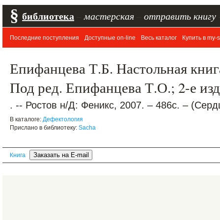
§
библиотека
–
мастерская
–
отправить книгу
Последние поступления
Доступные on-line
Весь каталог
Купить в my-s
Епифанцева Т.Б. Настольная книг
Под ред. Епифанцева Т.О.; 2-е изд
. -- Ростов н/Д: Феникс, 2007. – 486с. – (Сер
В каталоге:
Дефектология
Прислано в библиотеку:
Sacha
Книга