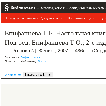
§
библиотека
–
мастерская
–
отправить книгу
Последние поступления
Доступные on-line
Весь каталог
Купить в my-s
Епифанцева Т.Б. Настольная книг
Под ред. Епифанцева Т.О.; 2-е изд
. -- Ростов н/Д: Феникс, 2007. – 486с. – (Сер
В каталоге:
Дефектология
Прислано в библиотеку:
Sacha
Оглавление