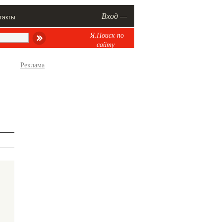
Вход —
такты
Я.Поиск по
сайту
Реклама