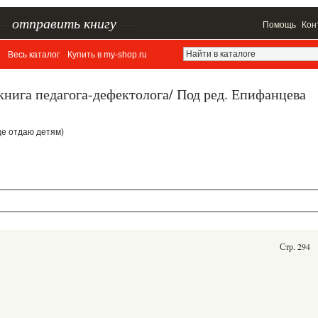
–
отправить книгу
—
Помощь
Кон
Весь каталог
Купить в my-shop.ru
книга педагога-дефектолога/ Под ред. Епифанцева
дце отдаю детям)
Стр. 294