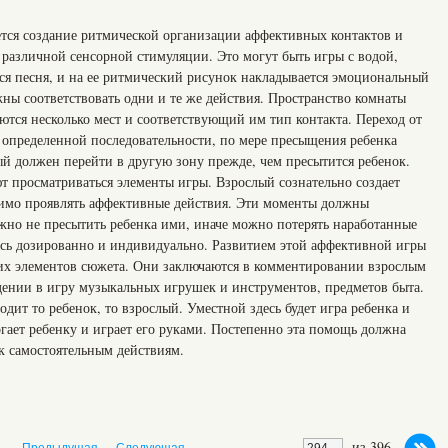
тся создание ритмической организации аффективных контактов и
 различной сенсорной стимуляции. Это могут быть игры с водой,
я песня, и на ее ритмический рисунок накладывается эмоциональный
ны соответствовать одни и те же действия. Пространство комнаты
ются несколько мест и соответствующий им тип контакта. Переход от
в определенной последовательности, по мере пресыщения ребенка
й должен перейти в другую зону прежде, чем пресытится ребенок.
т просматриваться элементы игры. Взрослый сознательно создает
димо проявлять аффективные действия. Эти моменты должны
ажно не пресытить ребенка ими, иначе можно потерять наработанные
ись дозированно и индивидуально. Развитием этой аффективной игры
их элементов сюжета. Они заключаются в комментировании взрослым
дении в игру музыкальных игрушек и инструментов, предметов быта.
дит то ребенок, то взрослый. Уместной здесь будет игра ребенка и
гает ребенку и играет его руками. Постепенно эта помощь должна
к самостоятельным действиям.
из 396