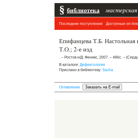
§
библиотека
–
мастерская
Последние поступления
Доступные on-line
Епифанцева Т.Б. Настольная 
Т.О.; 2-е изд
. -- Ростов н/Д: Феникс, 2007. – 486с. – (Сер
В каталоге:
Дефектология
Прислано в библиотеку:
Sacha
Оглавление