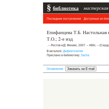
§
библиотека
–
мастерская
Последние поступления
Доступные on-line
Епифанцева Т.Б. Настольная 
Т.О.; 2-е изд
. -- Ростов н/Д: Феникс, 2007. – 486с. – (Сер
В каталоге:
Дефектология
Прислано в библиотеку:
Sacha
Оглавление