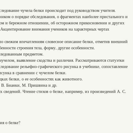
следование чучела белки происходит под руководством учителя.
еником о порядке обследования, о фрагментах наиболее пристального и
ном и бережном отношении, об осторожном прикосновении и других
 Акцентирование внимания учеников на характерных чертах
ь по свежим впечатлениям словесное описание белки, отметив внешний
бенности строения тела, форму, другие особенности.
следованным предметом.
учелом, выявление сходства и различия. Рассматриваются статуэтки
следование рельефно-графического рисунка в учебнике, сопоставление
сунка в сравнении с чучелом белки.
дках белки, о ее особенностях как животного.
 В. Бианки, М. Пришвина и др.
 сведений. Чтение стихов о белке, например, из произведений А. С.
ия о белке?