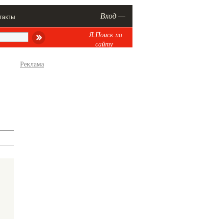
Вход —
такты
Я.Поиск по
сайту
Реклама