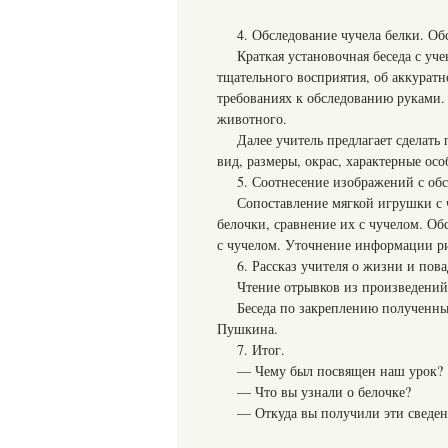
4. Обследование чучела белки. Об
Краткая установочная беседа с уч
тщательного восприятия, об аккурат
требованиях к обследованию руками.
животного.
Далее учитель предлагает сделат
вид, размеры, окрас, характерные осо
5. Соотнесение изображений с об
Сопоставление мягкой игрушки с ч
белочки, сравнение их с чучелом. Об
с чучелом. Уточнение информации ри
6. Рассказ учителя о жизни и пова
Чтение отрывков из произведений
Беседа по закреплению полученных
Пушкина.
7. Итог.
— Чему был посвящен наш урок?
— Что вы узнали о белочке?
— Откуда вы получили эти сведен