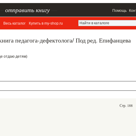
–
отправить книгу
—
Помощь
Кон
Весь каталог
Купить в my-shop.ru
книга педагога-дефектолога/ Под ред. Епифанцева
дце отдаю детям)
Стр. 188