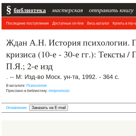
§
библиотека
–
мастерская
–
отправить книгу
Последние поступления
Доступные on-line
Весь каталог
Купить в my-s
Ждан А.Н. История психологии. 
кризиса (10-е - 30-е гг.): Тексты 
П.Я.; 2-е изд
. -- М: Изд-во Моск. ун-та, 1992. - 364 с.
В каталоге:
Психология
Прислано в библиотеку:
mmpromusic
Оглавление