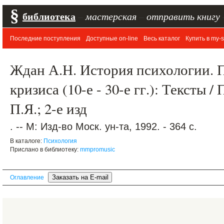
§
библиотека
–
мастерская
–
отправить книгу
Последние поступления
Доступные on-line
Весь каталог
Купить в my-s
Ждан А.Н. История психологии. 
кризиса (10-е - 30-е гг.): Тексты 
П.Я.; 2-е изд
. -- М: Изд-во Моск. ун-та, 1992. - 364 с.
В каталоге:
Психология
Прислано в библиотеку:
mmpromusic
Оглавление