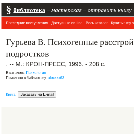
§
библиотека
–
мастерская
–
отправить книгу
Последние поступления
Доступные on-line
Весь каталог
Купить в my-s
Гурьева В. Психогенные расстрой
подростков
. -- М.: КРОН-ПРЕСС, 1996. - 208 с.
В каталоге:
Психология
Прислано в библиотеку:
alexxxx63
Книга