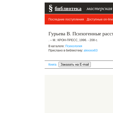
§
библиотека
–
мастерская
Последние поступления
Доступные on-line
Гурьева В. Психогенные расст
. -- М.: КРОН-ПРЕСС, 1996. - 208 с.
В каталоге:
Психология
Прислано в библиотеку:
alexxxx63
Книга