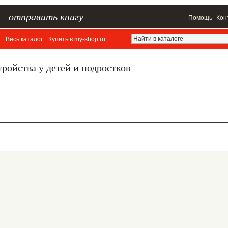
–
отправить книгу
—
Помощь
Кон
Весь каталог
Купить в my-shop.ru
ройства у детей и подростков