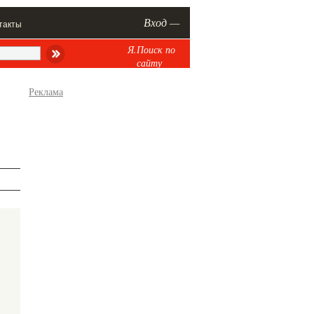
Вход —
такты
Я.Поиск по
сайту
Реклама