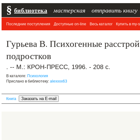
§
библиотека
–
мастерская
–
отправить книгу
Последние поступления
Доступные on-line
Весь каталог
Купить в my-s
Гурьева В. Психогенные расстрой
подростков
. -- М.: КРОН-ПРЕСС, 1996. - 208 с.
В каталоге:
Психология
Прислано в библиотеку:
alexxxx63
Книга