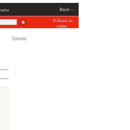
Вход —
такты
Я.Поиск по
сайту
Реклама