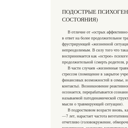
ПОДОСТРЫЕ ПСИХОГЕН
СОСТОЯНИЯ)
В отличие от «острых аффективно
в ответ на более продолжительное тр
фрустрирующей «жизненной ситуации
непреодолимым. В силу того что така
воспринимается как «острое» психоген
продолжительной (смерть родителя, р
В части случаев «жизненные тра
стрессом (помещение в закрытое учр
финансовых возможностей в семье, и
контакты). Возникновение реактивног
осознается, перерабатывается созна
называемой патодинамической струк
мысли о травмирующей ситуации).
В подростковом возрасте вновь, к
—7 лет, нарастает частота вегетати
отчетливо (головокружение, обморочн
гипертензия, сосудисто-вегетативные