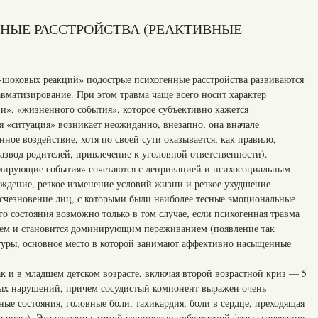
НЫЕ РАССТРОЙСТВА (РЕАКТИВНЫЕ
-шоковых реакций» подострые психогенные расстройства развиваются
авматизирование. При этом травма чаще всего носит характер
», «жизненного события», которое субъективно кажется
я «ситуация» возникает неожиданно, внезапно, она вначале
ное воздействие, хотя по своей сути оказывается, как правило,
азвод родителей, привлечение к уголовной ответственности).
вмирующие события» сочетаются с депривацией и психосоциальным
еждение, резкое изменение условий жизни и резкое ухудшение
счезновение лиц, с которыми были наиболее тесные эмоциональные
о состояния возможно только в том случае, если психогенная травма
нием и становится доминирующим переживанием (появление так
туры, основное место в которой занимают аффективно насыщенные
ак и в младшем детском возрасте, включая второй возрастной криз — 5
вных нарушений, причем сосудистый компонент выражен очень
ые состояния, головные боли, тахикардия, боли в сердце, преходящая
 кризы). Это связано с самой сущностью пубертатной фазы созревания.