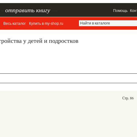
–
отправить книгу
—
Помощь
Кон
Весь каталог
Купить в my-shop.ru
ройства у детей и подростков
Стр. 86