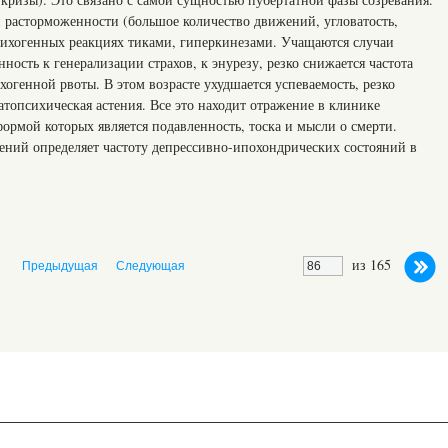
 расторможенности (большое количество движений, угловатость,
психогенных реакциях тиками, гиперкинезами. Учащаются случаи
нность к генерализации страхов, к энурезу, резко снижается частота
хогенной рвоты. В этом возрасте ухудшается успеваемость, резко
топсихическая астения. Все это находит отражение в клинике
ормой которых является подавленность, тоска и мысли о смерти.
ений определяет частоту депрессивно-ипохондрических состояний в
из 165
Предыдущая
Следующая