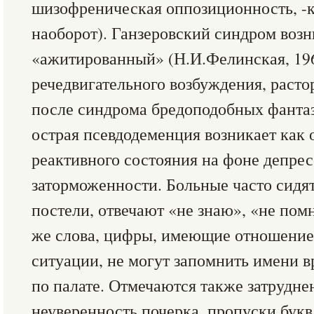
шизофреническая оппозиционность, -к
наоборот). Ганзеровский синдром возн
«ажитированный» (Н.И.Фелинская, 196
речедвигательного возбуждения, раст
после синдрома бредоподобных фантаз
острая псевдодеменция возникает как 
реактивного состояния на фоне депрес
заторможенности. Больные часто сидят
постели, отвечают «не знаю», «не пом
же слова, цифры, имеющие отношени
ситуации, не могут запомнить имени в
по палате. Отмечаются также затрудне
неуверенность почерка, пропуски букв