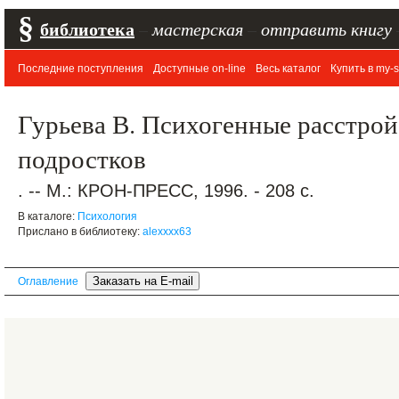
§
библиотека
–
мастерская
–
отправить книгу
Последние поступления
Доступные on-line
Весь каталог
Купить в my-s
Гурьева В. Психогенные расстрой
подростков
. -- М.: КРОН-ПРЕСС, 1996. - 208 с.
В каталоге:
Психология
Прислано в библиотеку:
alexxxx63
Оглавление