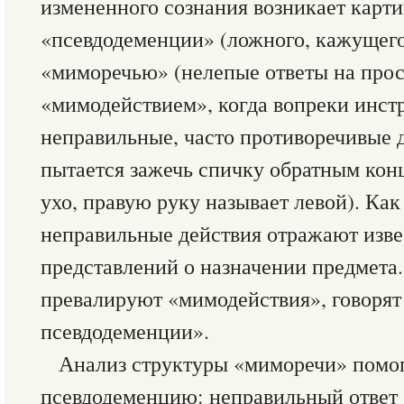
измененного сознания возникает карт
«псевдодеменции» (ложного, кажущего
«миморечью» (нелепые ответы на прос
«мимодействием», когда вопреки инс
неправильные, часто противоречивые 
пытается зажечь спичку обратным конц
ухо, правую руку называет левой). Как
неправильные действия отражают изв
представлений о назначении предмета.
превалируют «мимодействия», говорят
псевдодеменции».
Анализ структуры «миморечи» помог
псевдодеменцию: неправильный ответ 