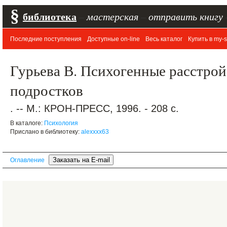
§
библиотека
–
мастерская
–
отправить книгу
Последние поступления
Доступные on-line
Весь каталог
Купить в my-s
Гурьева В. Психогенные расстрой
подростков
. -- М.: КРОН-ПРЕСС, 1996. - 208 с.
В каталоге:
Психология
Прислано в библиотеку:
alexxxx63
Оглавление