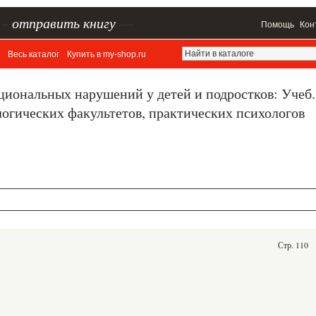
–
отправить книгу
—
Помощь
Кон
Весь каталог
Купить в my-shop.ru
циональных нарушений у детей и подростков: Учеб.
логических факультетов, практических психологов
Стр. 110