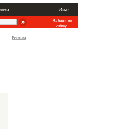
Вход —
такты
Я.Поиск по
сайту
Реклама