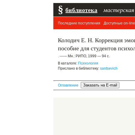
§
библиотека
–
мастерская
Последние поступления
Доступные on-line
Колодич Е. Н. Коррекция эмо
пособие для студентов психо
. —— Мн.: РИПО, 1999 — 94 с.
В каталоге:
Психология
Прислано в библиотеку:
santsevich
Оглавление